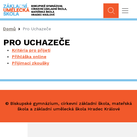
Drobečková navigace
Domů
Pro Uchazeče
PRO UCHAZEČE
Kritéria pro přijetí
Přihláška online
Přijímací zkoušky
© Biskupské gymnázium, církevní základní škola, mateřská
škola a základní umělecká škola Hradec Králové